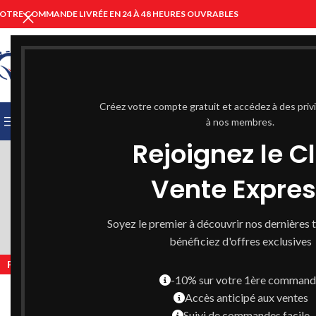
OTRE COMMANDE LIVRÉE EN 24 À 48 HEURES OUVRABLES
CHOISIR UNE CATÉGORIE
Créez votre compte gratuit et accédez à des priv
PARCOURIR LES CATÉGORIES
ACCUEIL
à nos membres.
PARAPHARMACIE C
CONDIT
Rejoignez le C
Vente Expre
D’
Soyez le premier à découvrir nos dernières 
bénéficiez d'offres exclusives
Politique de Livraison :
-10% sur votre 1ère comman
Accès anticipé aux ventes
Suivi de commandes facile