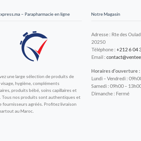
xpress.ma – Parapharmacie en ligne
Notre Magasin
Adresse : Rte des Oulad
20250
Téléphone :
+212 6 04 
Email :
contact@ventee
Horaires d’ouverture :
ez une large sélection de produits de
Lundi – Vendredi : 09h
 visage, hygiène, compléments
Samedi : 09h00 – 13h0
aires, produits bébé, soins capillaires et
Dimanche : Fermé
 Tous nos produits sont authentiques et
e fournisseurs agréés. Profitez livraison
partout au Maroc.