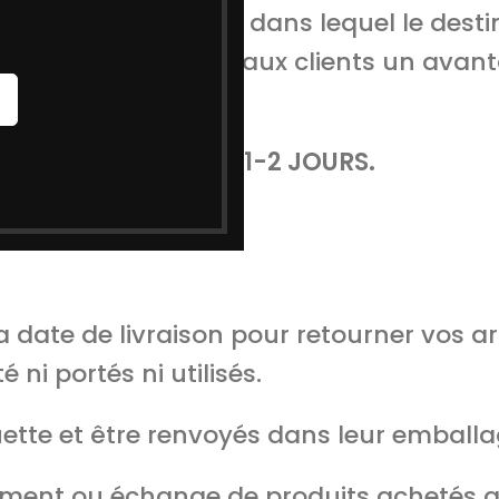
type de transaction dans lequel le desti
expédition COD offre aux clients un ava
 complet.
 S’EFFECTUE DANS 1-2 JOURS.
 date de livraison pour retourner vos ar
 ni portés ni utilisés.
uette et être renvoyés dans leur emballag
ent ou échange de produits achetés a