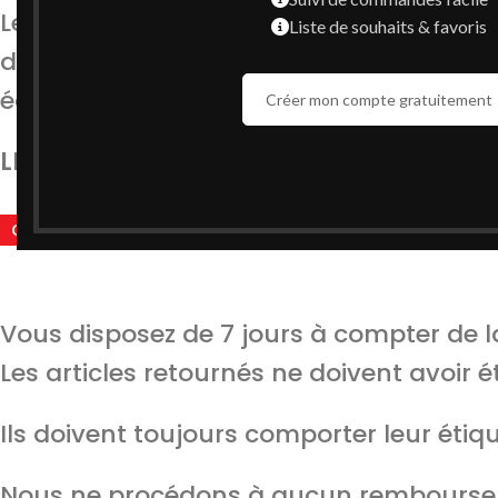
Le paiement à la livraison (COD) est un 
Liste de souhaits & favoris
d’un bien au moment de la livraison. L’
économiser pour effectuer un paiement
Créer mon compte gratuitement
LIVRAISON GRATUITE PARTOUT AU MAROC
Condition de retour:
Vous disposez de 7 jours à compter de la
Les articles retournés ne doivent avoir été
Ils doivent toujours comporter leur étiq
Nous ne procédons à aucun remboursem