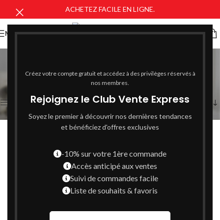
ACHETEZ FACILE EN LIGNE.
MENU
Démaquillant
Catégories
Créez votre compte gratuit et accédez à des privilèges réservés à
4 résultats affichés
nos membres.
Rejoignez le Club Vente Express
Afficher la barre latérale
Soyez le premier à découvrir nos dernières tendances
et bénéficiez d'offres exclusives
-10% sur votre 1ère commande
Accès anticipé aux ventes
Suivi de commandes facile
Liste de souhaits & favoris