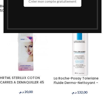
Créer mon compte gratuitement
BIODERMA SENSIBIO H2O 500
Bioderma – Sébium H2O –
ML
500 ml
د.م.
163,22
د.م.
158,40
HRTML STERILUX COTON
La Roche-Posay Toleriane
CARRES A DEMAQUILLER 45
Fluide Dermo-Nettoyant –
UNITES
200 ml
د.م.
20,00
د.م.
132,00