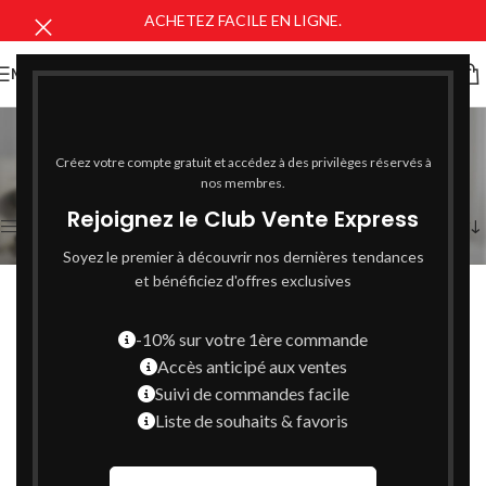
ACHETEZ FACILE EN LIGNE.
MENU
Pellicules
Catégories
Créez votre compte gratuit et accédez à des privilèges réservés à
4 résultats affichés
nos membres.
Rejoignez le Club Vente Express
Afficher la barre latérale
Soyez le premier à découvrir nos dernières tendances
et bénéficiez d'offres exclusives
-10% sur votre 1ère commande
Accès anticipé aux ventes
Suivi de commandes facile
Liste de souhaits & favoris