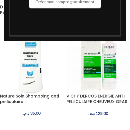
Créer mon compte gratuitement
D-CAP Shampoing Anti-
D-CAP Shampoing Anti-
Pelliculaire Cheveux Gras
Pelliculaire Cheveux Secs
250ml
250ml
د.م.
150,00
د.م.
150,00
Nature Soin Shampoing anti
VICHY DERCOS ENERGIE ANTI
pelliculaire
PELLICULAIRE CHEUVEUX GRAS
200 ML
د.م.
35,00
د.م.
128,00