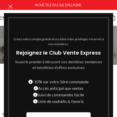
ACHETEZ FACILE EN LIGNE.
MENU
beurre de karité
Catégories
Créez votre compte gratuit et accédez à des privilèges réservés à
Voici le seul résultat
nos membres.
Rejoignez le Club Vente Express
Afficher la barre latérale
Soyez le premier à découvrir nos dernières tendances
et bénéficiez d'offres exclusives
-10% sur votre 1ère commande
Accès anticipé aux ventes
Suivi de commandes facile
Liste de souhaits & favoris
ÉPUISÉ