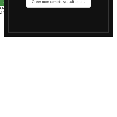
Créer mon compte gratuitement
NOUVEAU
Gel Douche Lipikar Surgras
400ml – La Roche-Posay |
Peau Sèche Atopique Eczéma
د.م.
192,00