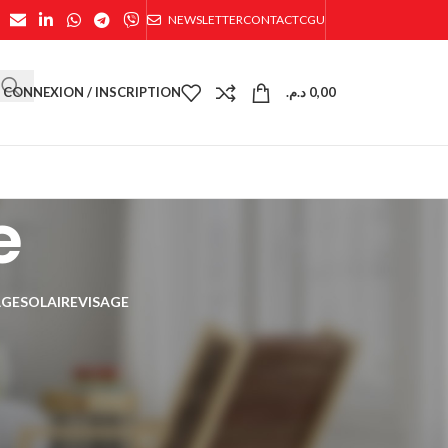
NEWSLETTER
CONTACT
CGU
CONNEXION / INSCRIPTION
د.م.
0,00
e
AGE
SOLAIRE
VISAGE
24
36