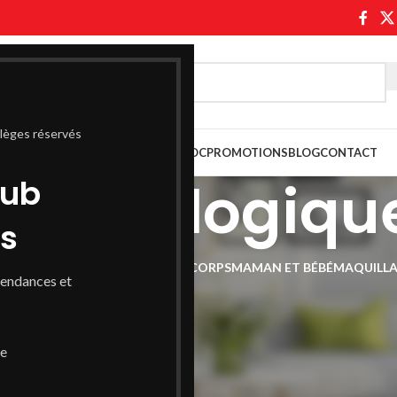
ilèges réservés
ASABLANCA
PARAPHARMACIE MAROC
PROMOTIONS
BLOG
CONTACT
rmatologiqu
lub
ss
UX
COMPLÉMENT ALIMENTAIRE
CORPS
MAMAN ET BÉBÉ
MAQUILL
tendances et
Afficher
9
de