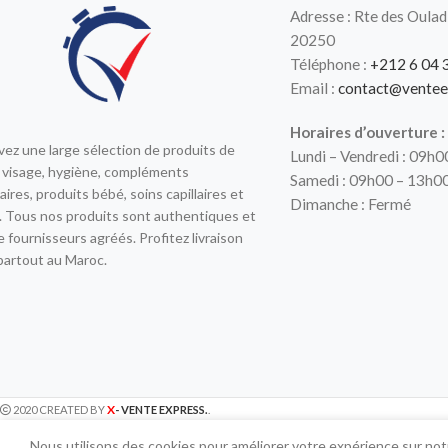
Adresse : Rte des Oulad
20250
Téléphone :
+212 6 04 
Email :
contact@ventee
Horaires d’ouverture :
ez une large sélection de produits de
Lundi – Vendredi : 09h
 visage, hygiène, compléments
Samedi : 09h00 – 13h0
aires, produits bébé, soins capillaires et
Dimanche : Fermé
 Tous nos produits sont authentiques et
e fournisseurs agréés. Profitez livraison
partout au Maroc.
X
2020 CREATED BY
- VENTE EXPRESS.
.
Nous utilisons des cookies pour améliorer votre expérience sur notr