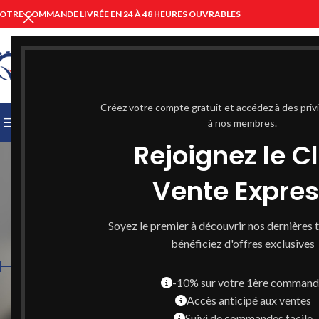
OTRE COMMANDE LIVRÉE EN 24 À 48 HEURES OUVRABLES
CHOISIR UNE CATÉGORIE
Créez votre compte gratuit et accédez à des priv
PARCOURIR LES CATÉGORIES
ACCUEIL
à nos membres.
PARAPHARMACIE C
de
Rejoignez le C
Vente Expre
BEST SELLER
BUCO DENTAIRE
CHEVE
Soyez le premier à découvrir nos dernières 
FILTRER PAR TARIF
bénéficiez d'offres exclusives
-10% sur votre 1ère comman
Accès anticipé aux ventes
Prix :
—
190 د.م.
200 د.م.
FILTRER
Suivi de commandes facile