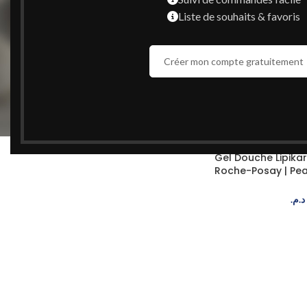
Liste de souhaits & favoris
Popularité
Moyenne des notes
Créer mon compte gratuitement
Nouveauté
Prix : du plus bas au plus haut
Prix : du plus haut au plus bas
ÉPUISÉ
NOUVEAU
Gel Douche Lipika
Roche-Posay | Pe
Eczéma
د.م.