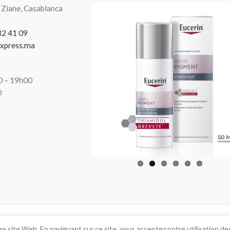
 Ziane, Casablanca
32 41 09
xpress.ma
00 – 19h00
0
e site Web. En naviguant sur ce site, vous acceptez notre utilisation de