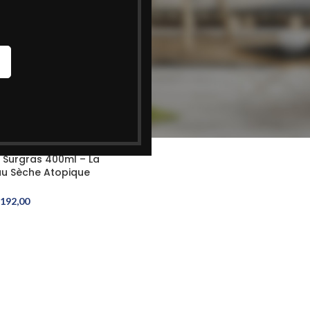
r Surgras 400ml – La
au Sèche Atopique
192,00