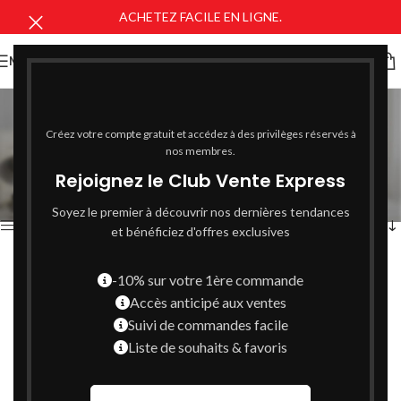
ACHETEZ FACILE EN LIGNE.
MENU
hydratation intense
peau atopique
Créez votre compte gratuit et accédez à des privilèges réservés à
nos membres.
Catégories
Rejoignez le Club Vente Express
Voici le seul résultat
Soyez le premier à découvrir nos dernières tendances
Afficher la barre latérale
et bénéficiez d'offres exclusives
-10% sur votre 1ère commande
Accès anticipé aux ventes
Suivi de commandes facile
Liste de souhaits & favoris