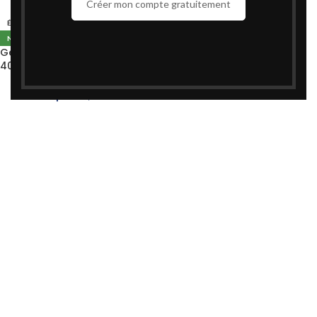
Créer mon compte gratuitement
ÉPUISÉ
NOUVEAU
Gel Douche Lipikar Surgras
400ml – La Roche-Posay |
Peau Sèche Atopique Eczéma
د.م.
192,00