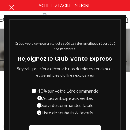
ACHETEZ FACILE EN LIGNE.
MENU
la roche-posay
Catégories
Créez votre compte gratuit et accédez à des privilèges réservés à
Voici le seul résultat
nos membres.
Rejoignez le Club Vente Express
Afficher la barre latérale
Soyez le premier à découvrir nos dernières tendances
et bénéficiez d'offres exclusives
-10% sur votre 1ère commande
Accès anticipé aux ventes
Suivi de commandes facile
Liste de souhaits & favoris
ÉPUISÉ