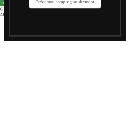
Créer mon compte gratuitement
NOUVEAU
Gel Douche Lipikar Surgras
400ml – La Roche-Posay |
Peau Sèche Atopique Eczéma
د.م.
192,00