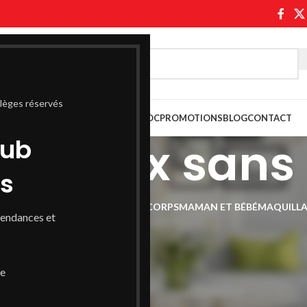
ilèges réservés
ASABLANCA
PARAPHARMACIE MAROC
PROMOTIONS
BLOG
CONTACT
nt doux sans
lub
ss
UX
COMPLÉMENT ALIMENTAIRE
CORPS
MAMAN ET BÉBÉ
MAQUILL
tendances et
Afficher
9
de