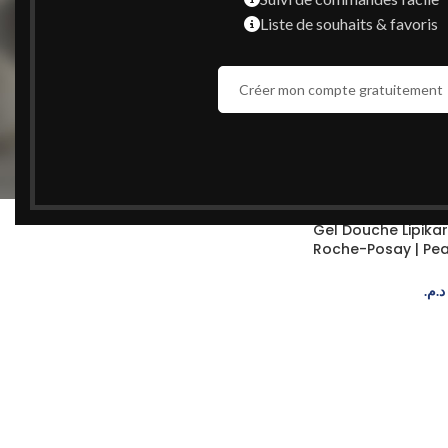
Liste de souhaits & favoris
Popularité
Moyenne des notes
Créer mon compte gratuitement
Nouveauté
Prix : du plus bas au plus haut
Prix : du plus haut au plus bas
ÉPUISÉ
NOUVEAU
Gel Douche Lipika
Roche-Posay | Pe
Eczéma
د.م.