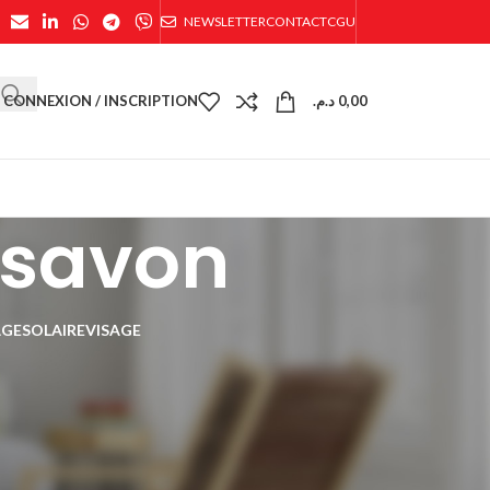
NEWSLETTER
CONTACT
CGU
CONNEXION / INSCRIPTION
د.م.
0,00
 savon
AGE
SOLAIRE
VISAGE
24
36