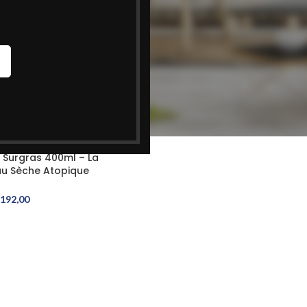
r Surgras 400ml – La
au Sèche Atopique
192,00