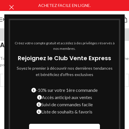
ACHETEZ FACILE EN LIGNE.
MENU
Kitchen
Aucun résultat
Créez votre compte gratuit et accédez à des privilèges réservés à
nos membres.
Rejoignez le Club Vente Express
Toutes mes excuses, mais aucun résultat n’a été trouvé. Une recherche
pourrait aider à trouver une publication en rapport.
Soyez le premier à découvrir nos dernières tendances
et bénéficiez d'offres exclusives
-10% sur votre 1ère commande
Accès anticipé aux ventes
Suivi de commandes facile
Liste de souhaits & favoris