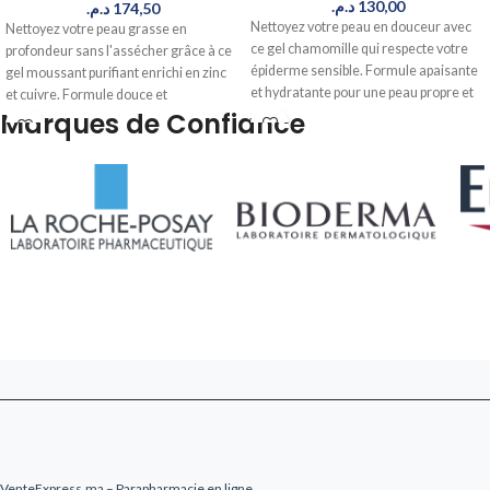
د.م.
130,00
د.م.
174,50
Nettoyez votre peau en douceur avec
Nettoyez votre peau grasse en
ce gel chamomille qui respecte votre
profondeur sans l'assécher grâce à ce
épiderme sensible. Formule apaisante
gel moussant purifiant enrichi en zinc
et hydratante pour une peau propre et
et cuivre. Formule douce et
confortable. Livré en 24-48h au Maroc.
Marques de Confiance
respectueuse de l'équilibre cutané,
idéale pour les peaux mixtes à grasses.
Commandez maintenant, livré en 24-
48h au Maroc.
VenteExpress.ma – Parapharmacie en ligne