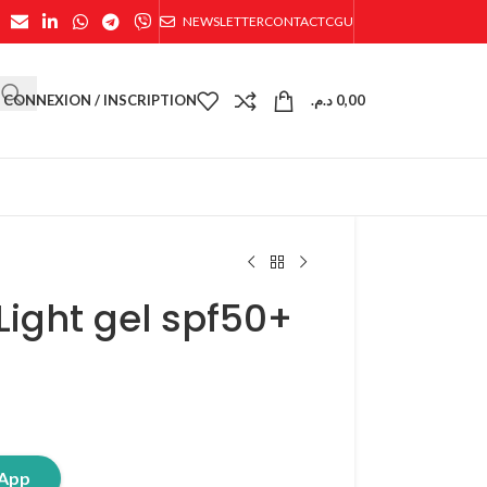
NEWSLETTER
CONTACT
CGU
CONNEXION / INSCRIPTION
د.م.
0,00
Light gel spf50+
sApp