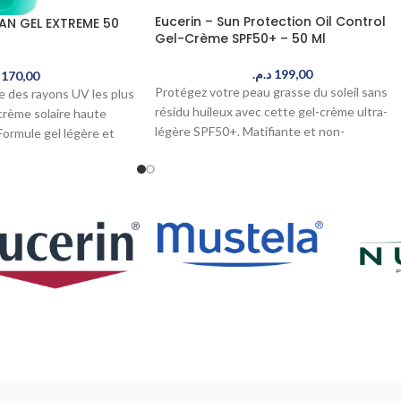
Eucerin – Sun Protection Oil Control
N GEL EXTREME 50
Gel-Crème SPF50+ – 50 Ml
د.م.
199,00
170,00
Protégez votre peau grasse du soleil sans
e des rayons UV les plus
résidu huileux avec cette gel-crème ultra-
crème solaire haute
légère SPF50+. Matifiante et non-
Formule gel légère et
comédogène, elle prévient l'acné tout en
ur le climat marocain.
offrant une protection maximale. Command
aroc.
maintenant, livré en 24-48h au Maroc.