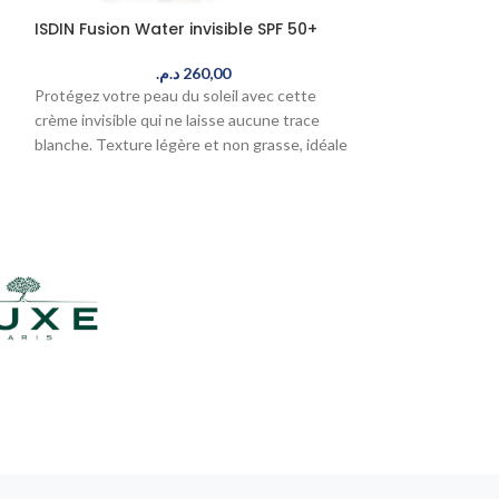
Roche Posay A
ISDIN Fusion Water invisible SPF 50+
SPF50+ Peau g
د.م.
260,00
Protégez votre peau du soleil avec cette
Protégez votre p
crème invisible qui ne laisse aucune trace
solaires avec cet
blanche. Texture légère et non grasse, idéale
ultra-sèche et ab
pour le climat marocain. Livré en 24-48h au
brevetée Mexople
Maroc.
ez
apaisante pour un
brillance. Livré e