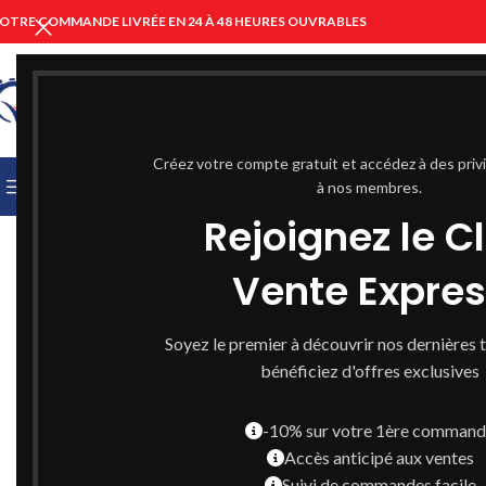
OTRE COMMANDE LIVRÉE EN 24 À 48 HEURES OUVRABLES
CHOISIR UNE CATÉGORIE
Créez votre compte gratuit et accédez à des priv
PARCOURIR LES CATÉGORIES
ACCUEIL
à nos membres.
PARAPHARMACIE C
Rejoignez le C
Vente Expre
Soyez le premier à découvrir nos dernières 
bénéficiez d'offres exclusives
-10% sur votre 1ère comman
Accès anticipé aux ventes
Suivi de commandes facile