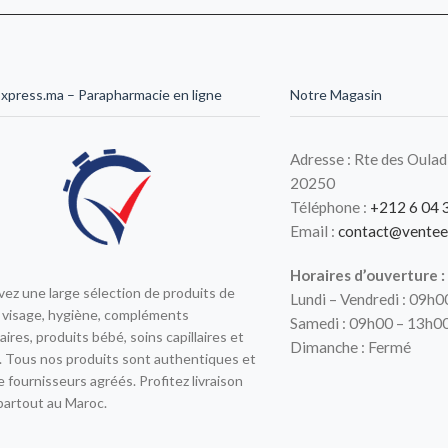
xpress.ma – Parapharmacie en ligne
Notre Magasin
Adresse : Rte des Oulad
20250
Téléphone :
+212 6 04 
Email :
contact@ventee
Horaires d’ouverture :
ez une large sélection de produits de
Lundi – Vendredi : 09h
 visage, hygiène, compléments
Samedi : 09h00 – 13h0
aires, produits bébé, soins capillaires et
Dimanche : Fermé
 Tous nos produits sont authentiques et
e fournisseurs agréés. Profitez livraison
partout au Maroc.