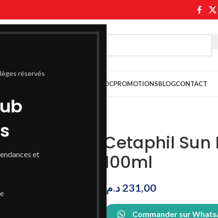
ilèges réservés
ASABLANCA
PARAPHARMACIE MAROC
PROMOTIONS
BLOG
CONTACT
lub
ss
Cetaphil Sun 
tendances et
100ml
د.م.
231,00
de
Commander sur What