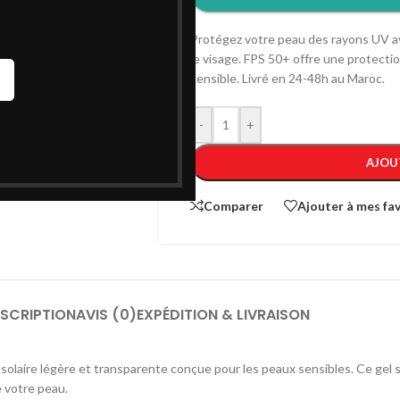
Protégez votre peau des rayons UV ave
le visage. FPS 50+ offre une protect
sensible. Livré en 24-48h au Maroc.
-
+
AJOU
Comparer
Ajouter à mes fav
SCRIPTION
AVIS (0)
EXPÉDITION & LIVRAISON
on solaire légère et transparente conçue pour les peaux sensibles. Ce gel
e votre peau.