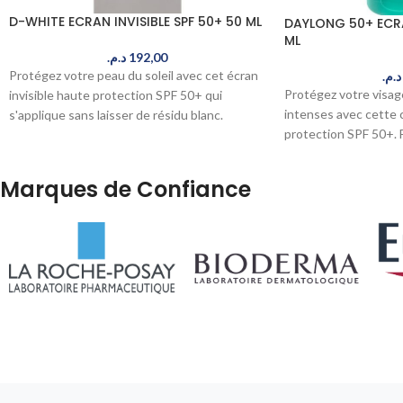
D-WHITE ECRAN INVISIBLE SPF 50+ 50 ML
DAYLONG 50+ ECRA
ML
د.م.
192,00
Protégez votre peau du soleil avec cet écran
د.م.
Protégez votre visag
invisible haute protection SPF 50+ qui
intenses avec cette 
s'applique sans laisser de résidu blanc.
protection SPF 50+. 
Formule légère et non comédogène pour un
waterproof, idéale po
usage quotidien. Livré en 24-48h au Maroc.
Livré en 24-48h au M
Marques de Confiance