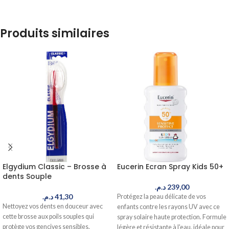
Produits similaires
Elgydium Classic – Brosse à
Eucerin Ecran Spray Kids 50+
dents Souple
د.م.
239,00
د.م.
41,30
Protégez la peau délicate de vos
Nettoyez vos dents en douceur avec
enfants contre les rayons UV avec ce
cette brosse aux poils souples qui
spray solaire haute protection. Formule
protège vos gencives sensibles.
légère et résistante à l'eau, idéale pour