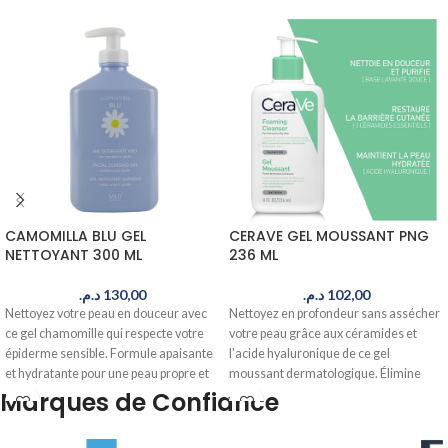
CAMOMILLA BLU GEL
CERAVE GEL MOUSSANT PNG
NETTOYANT 300 ML
236 ML
د.م.
130,00
د.م.
102,00
Nettoyez votre peau en douceur avec
Nettoyez en profondeur sans assécher
ce gel chamomille qui respecte votre
votre peau grâce aux céramides et
épiderme sensible. Formule apaisante
l'acide hyaluronique de ce gel
et hydratante pour une peau propre et
moussant dermatologique. Élimine
confortable. Livré en 24-48h au Maroc.
sébum et impuretés tout en préservant
Marques de Confiance
votre barrière cutanée. Livré en 24-48h
au Maroc.