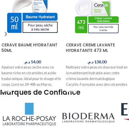
CERAVE BAUME HYDRATANT
CERAVE CREME LAVANTE
50ML
HYDRATANTE 473 ML
د.م.
54,00
د.م.
138,00
Apaisez votre peau sèche avec ce
Nettoyez votre peau en douceur tout en
baume riche en céramides et acide
la maintenant hydratée avec cette
hyaluronique, idéal pour le visage et le
crème lavante dermatologique
corps. Livré en 24-48h au Maroc.
CeraVe. Formulée avec des céramides
Marques de Confiance
essentiels, elle convient à tous les types
de peau. Commandez maintenant,
livré en 24-48h au Maroc.