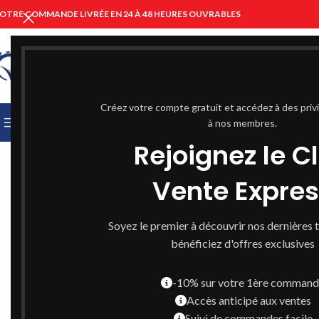
OTRE COMMANDE LIVRÉE EN 24 À 48 HEURES OUVRABLES
CHOISIR UNE CATÉGORIE
Créez votre compte gratuit et accédez à des priv
PARCOURIR LES CATÉGORIES
ACCUEIL
à nos membres.
PARAPHARMACIE C
Rejoignez le C
Vente Expre
Soyez le premier à découvrir nos dernières 
bénéficiez d'offres exclusives
-10% sur votre 1ère comman
Accès anticipé aux ventes
Suivi de commandes facile