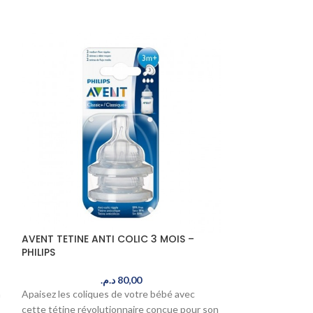
AVENT TETINE ANTI COLIC 3 MOIS –
GILBERT SERUM
PHILIPS
UNITES x5ML
د.م.
80,00
n
Apaisez les coliques de votre bébé avec
Nettoyez en douce
cette tétine révolutionnaire conçue pour son
votre bébé avec 