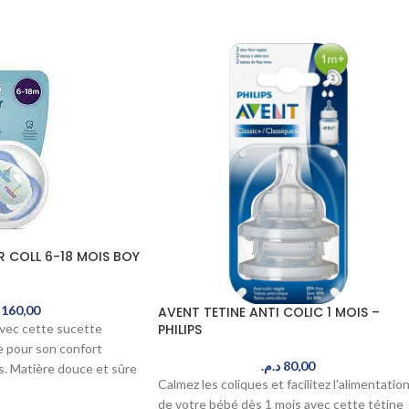
R COLL 6-18 MOIS BOY
160,00
AVENT TETINE ANTI COLIC 1 MOIS –
PHILIPS
vec cette sucette
 pour son confort
د.م.
80,00
s. Matière douce et sûre
Calmez les coliques et facilitez l'alimentatio
relle, livrée en 24-48h
de votre bébé dès 1 mois avec cette tétine