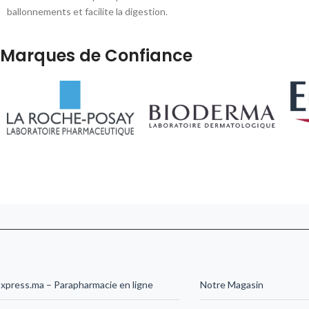
ballonnements et facilite la digestion.
Système révolutionnaire avec valve anti-air
pour un allaitement serein. Livré en 24-48h au
Marques de Confiance
Maroc.
xpress.ma – Parapharmacie en ligne
Notre Magasin