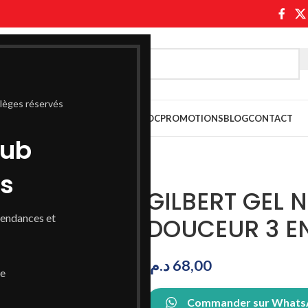
ilèges réservés
ASABLANCA
PARAPHARMACIE MAROC
PROMOTIONS
BLOG
CONTACT
lub
ss
GILBERT GEL 
tendances et
DOUCEUR 3 EN
د.م.
68,00
de
Commander sur What