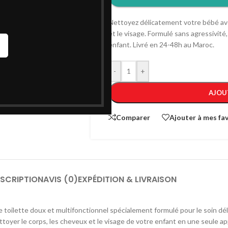
Nettoyez délicatement votre bébé ave
et le visage. Formulé sans agressivité
enfant. Livré en 24-48h au Maroc.
-
+
AJOU
Comparer
Ajouter à mes fav
SCRIPTION
AVIS (0)
EXPÉDITION & LIVRAISON
 toilette doux et multifonctionnel spécialement formulé pour le soin déli
toyer le corps, les cheveux et le visage de votre enfant en une seule app