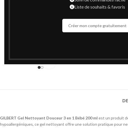
Liste de souhaits & favoris
Créer mon compte gratuitement
Cliquez pour agrandir
DE
GILBERT Gel Nettoyant Douceur 3 en 1 Bébé 200 ml
est un produit de
hypoallergéniques, ce gel nettoyant offre une solution pratique pour net