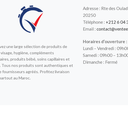
Adresse : Rte des Oulad
20250
Téléphone :
+212 6 04 
Email :
contact@ventee
Horaires d’ouverture :
ez une large sélection de produits de
Lundi – Vendredi : 09h
 visage, hygiène, compléments
Samedi : 09h00 – 13h0
aires, produits bébé, soins capillaires et
Dimanche : Fermé
 Tous nos produits sont authentiques et
e fournisseurs agréés. Profitez livraison
partout au Maroc.
X
2020 CREATED BY
- VENTE EXPRESS.
.