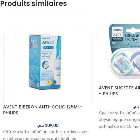
Produits similaires
AVENT SUCETTE AI
– PHILIPS
د.م.
AVENT BIBERON ANTI-COLIC 125ML-
PHILIPS
Apaisez votre bébé a
physiologique conçue
د.م.
109,00
optimal de 6 à 18 moi
Offrez à votre bébé un confort optimal avec
pour une succion natu
ce biberon anti-coliques qui réduit les
au Maroc.