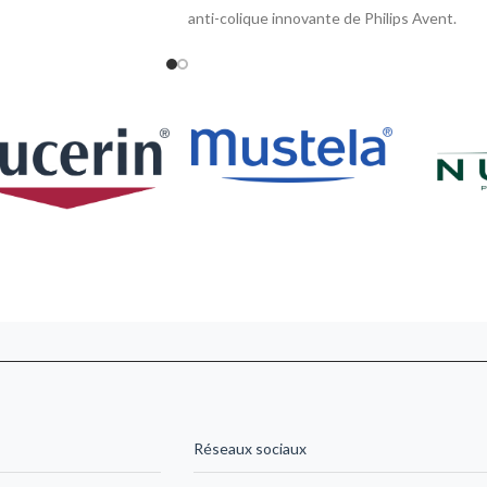
anti-colique innovante de Philips Avent.
Ergonomique et douce, elle accompagne
sereinement les premiers mois de votre
enfant. Commandez maintenant, livré en 24-
48h au Maroc.
Réseaux sociaux