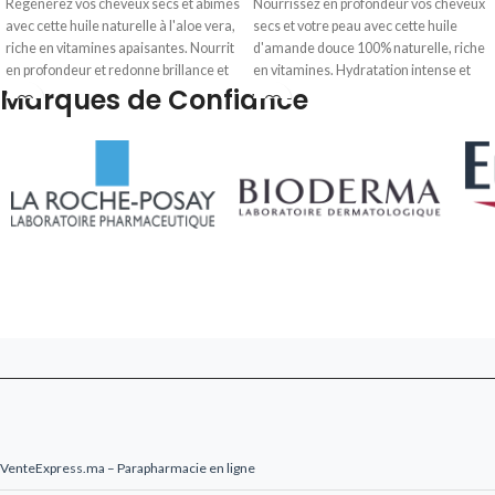
Régénérez vos cheveux secs et abîmés
Nourrissez en profondeur vos cheveux
avec cette huile naturelle à l'aloe vera,
secs et votre peau avec cette huile
riche en vitamines apaisantes. Nourrit
d'amande douce 100% naturelle, riche
en profondeur et redonne brillance et
en vitamines. Hydratation intense et
Marques de Confiance
souplesse. Livré en 24-48h au Maroc.
brillance garanties pour cheveux et
visage. Livré en 24-48h au Maroc.
VenteExpress.ma – Parapharmacie en ligne