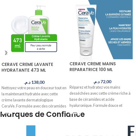
CERAVE CREME MAINS
CERAVE CREME LAVANTE
REPARATRICE 100 ML
HYDRATANTE 473 ML
د.م.
72,00
د.م.
138,00
Réparez et hydratez vos mains
Nettoyez votre peau en douceur tout en
desséchées avec cette crème riche à
la maintenant hydratée avec cette
base de céramides et acide
crème lavante dermatologique
hyaluronique. Formule douce et
CeraVe. Formulée avec des céramides
efficace pour des mains douces et
Marques de Confiance
essentiels, elle convient à tous les types
apaisées. Livré en 24-48h au Maroc.
de peau. Commandez maintenant,
livré en 24-48h au Maroc.