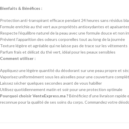
Bienfaits & Bénéfices :
Protection anti-transpirant efficace pendant 24 heures sans résidus bl
Formule enrichie au thé vert aux propriétés antioxydantes et apaisante
Respecte l’équilibre naturel de la peau avec une formule douce et non ir
Prévient l’apparition des odeurs corporelles tout au long de la journée
Texture légère et agréable qui ne laisse pas de trace sur les vêtements
Parfum frais et délicat du thé vert, idéal pour les peaux sensibles
Comment utiliser :
Appliquez une légère quantité du déodorant sur une peau propre et sè
Vaporisez uniformément sous les aisselles pour une couverture complè
Laissez sécher quelques secondes avant de vous habiller
Utilisez quotidiennement matin et soir pour une protection optimale
Pourquoi choisir VenteExpress.ma ?
Bénéficiez d’une livraison rapide
reconnue pour la qualité de ses soins du corps. Commandez votre déodo