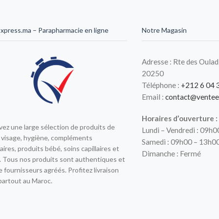
xpress.ma – Parapharmacie en ligne
Notre Magasin
Adresse : Rte des Oulad
20250
Téléphone :
+212 6 04 
Email :
contact@ventee
Horaires d’ouverture :
ez une large sélection de produits de
Lundi – Vendredi : 09h
 visage, hygiène, compléments
Samedi : 09h00 – 13h0
aires, produits bébé, soins capillaires et
Dimanche : Fermé
 Tous nos produits sont authentiques et
e fournisseurs agréés. Profitez livraison
partout au Maroc.
X
2020 CREATED BY
- VENTE EXPRESS.
.