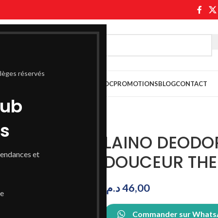
ilèges réservés
ASABLANCA
PARAPHARMACIE MAROC
PROMOTIONS
BLOG
CONTACT
lub
ss
LAINO DEODO
tendances et
DOUCEUR THE
د.م.
46,00
de
Commander sur What