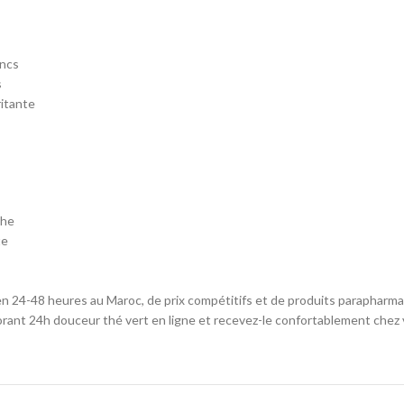
ancs
s
ritante
che
te
 en 24-48 heures au Maroc, de prix compétitifs et de produits paraphar
rant 24h douceur thé vert en ligne et recevez-le confortablement chez 