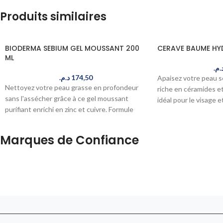
Produits similaires
BIODERMA SEBIUM GEL MOUSSANT 200
CERAVE BAUME HY
ML
د.م
د.م.
174,50
Apaisez votre peau 
Nettoyez votre peau grasse en profondeur
riche en céramides et
sans l'assécher grâce à ce gel moussant
idéal pour le visage e
purifiant enrichi en zinc et cuivre. Formule
48h au Maroc.
douce et respectueuse de l'équilibre cutané,
idéale pour les peaux mixtes à grasses.
Marques de Confiance
Commandez maintenant, livré en 24-48h au
Maroc.