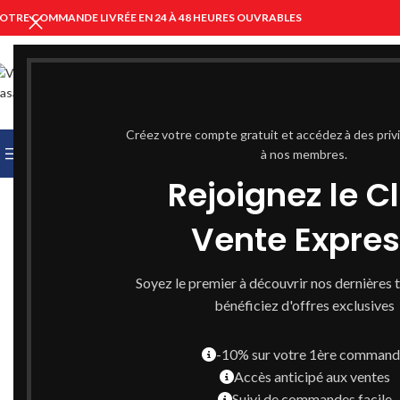
OTRE COMMANDE LIVRÉE EN 24 À 48 HEURES OUVRABLES
CHOISIR UNE CATÉGORIE
Créez votre compte gratuit et accédez à des priv
PARCOURIR LES CATÉGORIES
ACCUEIL
à nos membres.
PARAPHARMACIE C
Cliquez pour agrandir
Rejoignez le C
Vente Expre
Soyez le premier à découvrir nos dernières 
bénéficiez d'offres exclusives
-10% sur votre 1ère comman
Accès anticipé aux ventes
Suivi de commandes facile