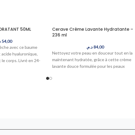
DRATANT 50ML
Cerave Crème Lavante Hydratante –
236 ml
.
54,00
د.م.
84,00
sèche avec ce baume
Nettoyez votre peau en douceur tout en la
 acide hyaluronique,
maintenant hydratée, grâce à cette crème
t le corps. Livré en 24-
lavante douce formulée pour les peaux
sèches et sensibles. Enrichie en céramides 
acide hyaluronique, elle élimine les impureté
sans dessécher. Commandez maintenant,
livré en 24-48h au Maroc.