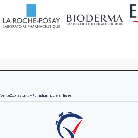
livré en 24-48h au Maroc.
VenteExpress.ma – Parapharmacie en ligne