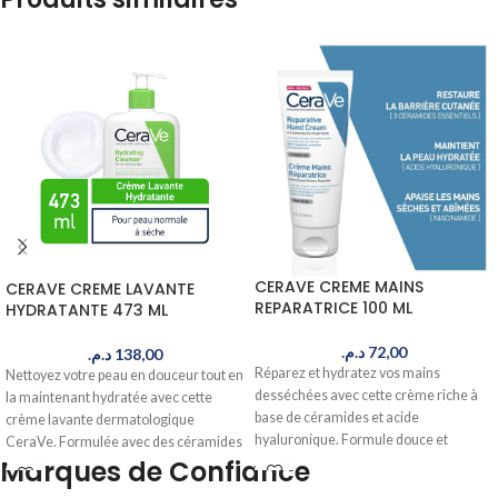
CERAVE CREME MAINS
CERAVE CREME LAVANTE
REPARATRICE 100 ML
HYDRATANTE 473 ML
د.م.
72,00
د.م.
138,00
Réparez et hydratez vos mains
Nettoyez votre peau en douceur tout en
desséchées avec cette crème riche à
la maintenant hydratée avec cette
base de céramides et acide
crème lavante dermatologique
hyaluronique. Formule douce et
CeraVe. Formulée avec des céramides
efficace pour des mains douces et
Marques de Confiance
essentiels, elle convient à tous les types
apaisées. Livré en 24-48h au Maroc.
de peau. Commandez maintenant,