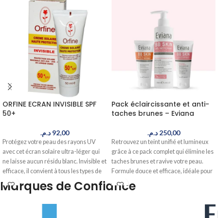
ORFINE ECRAN INVISIBLE SPF
Pack éclaircissante et anti-
50+
taches brunes – Eviana
د.م.
92,00
د.م.
250,00
Protégez votre peau des rayons UV
Retrouvez un teint unifié et lumineux
avec cet écran solaire ultra-léger qui
grâce à ce pack complet qui élimine les
ne laisse aucun résidu blanc. Invisible et
taches brunes et ravive votre peau.
efficace, il convient à tous les types de
Formule douce et efficace, idéale pour
peau. Commandez maintenant, livré
le climat marocain. Commandez
Marques de Confiance
en 24-48h au Maroc.
maintenant, livré en 24-48h au Maroc.