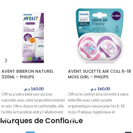
AVENT BIBERON NATUREL
AVENT SUCETTE AIR COLL 6-18
330ML – PHILIPS
MOIS GIRL – PHILIPS
د.م.
160,00
د.م.
160,00
Offrez à votre bébé une succion
Offrez le confort et la sérénité à votre
naturelle avec cette large tétine imitant
bébé fille avec cette sucette
le sein. Ultra-douce et confortable, elle
ergonomique conçue pour les 6-18
facilite la transition entre l'allaitement
mois. Pratique, hygiénique et
et le biberon. Commandez maintenant,
sécurisée, elle favorise un
Marques de Confiance
livré en 24-48h au Maroc.
développement dentaire optimal.
Commandez maintenant, livré en 24-