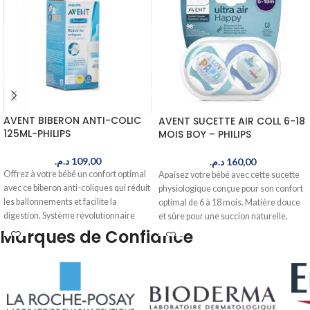
AVENT BIBERON ANTI-COLIC
AVENT SUCETTE AIR COLL 6-18
125ML-PHILIPS
MOIS BOY – PHILIPS
د.م.
109,00
د.م.
160,00
Offrez à votre bébé un confort optimal
Apaisez votre bébé avec cette sucette
avec ce biberon anti-coliques qui réduit
physiologique conçue pour son confort
les ballonnements et facilite la
optimal de 6 à 18 mois. Matière douce
digestion. Système révolutionnaire
et sûre pour une succion naturelle,
avec valve anti-air pour un allaitement
livrée en 24-48h au Maroc.
Marques de Confiance
serein. Livré en 24-48h au Maroc.