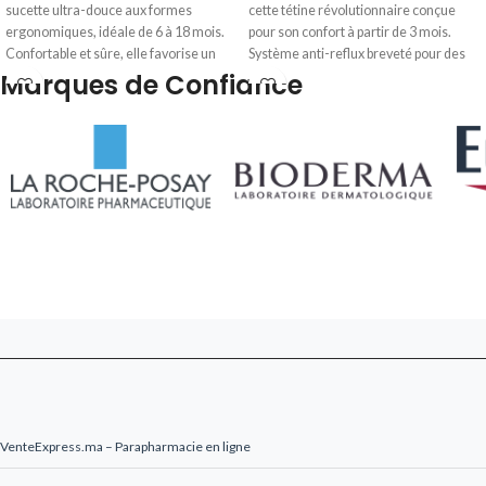
sucette ultra-douce aux formes
cette tétine révolutionnaire conçue
ergonomiques, idéale de 6 à 18 mois.
pour son confort à partir de 3 mois.
Confortable et sûre, elle favorise un
Système anti-reflux breveté pour des
Marques de Confiance
développement naturel. Livré en 24-
repas plus sereins. Livré en 24-48h au
48h au Maroc.
Maroc.
VenteExpress.ma – Parapharmacie en ligne