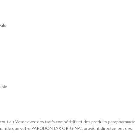
vale
uple
out au Maroc avec des tarifs compétitifs et des produits parapharmacie 
de la garantie que votre PARODONTAX ORIGINAL provient directement des