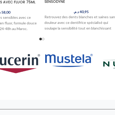
SENSODYNE
ES AVEC FLUOR 75ML
د.م.
40,95
.
58,00
Retrouvez des dents blanches et saines sa
s sensibles avec ce
douleur avec ce dentifrice spécialisé qui
 en fluor, formule douce
soulage la sensibilité tout en blanchissant
n 24-48h au Maroc.
naturellement. Protection fluorée durable e
résultats visibles rapidement. Commandez
maintenant – Livré en 24-48h au Maroc.