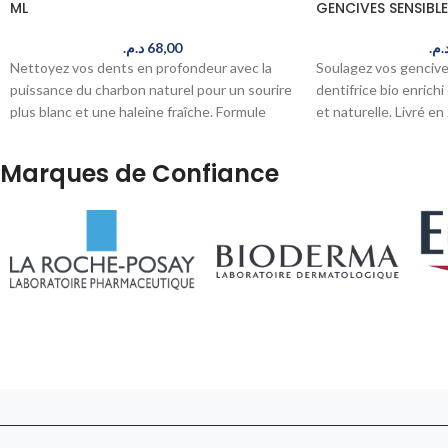
ML
GENCIVES SENSIBL
د.م.
68,00
د.م
Nettoyez vos dents en profondeur avec la
Soulagez vos gencive
puissance du charbon naturel pour un sourire
dentifrice bio enrichi
plus blanc et une haleine fraîche. Formule
et naturelle. Livré e
douce adaptée à tous les types de dents.
Livré en 24-48h au Maroc.
Marques de Confiance