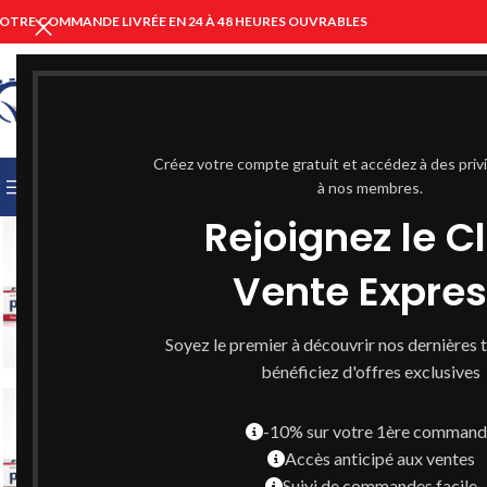
OTRE COMMANDE LIVRÉE EN 24 À 48 HEURES OUVRABLES
CHOISIR UNE CATÉGORIE
Créez votre compte gratuit et accédez à des priv
PARCOURIR LES CATÉGORIES
ACCUEIL
à nos membres.
PARAPHARMACIE C
Rejoignez le C
Vente Expre
Soyez le premier à découvrir nos dernières 
bénéficiez d'offres exclusives
-10% sur votre 1ère comman
Accès anticipé aux ventes
Suivi de commandes facile