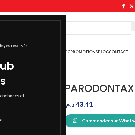
ilèges réservés
ASABLANCA
PARAPHARMACIE MAROC
PROMOTIONS
BLOG
CONTACT
lub
ss
PARODONTAX 
tendances et
د.م.
43,41
de
Commander sur What