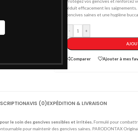
Protégez vos gencives et renforcez vot
réduit efficacement les saignements.
gencives saines et une hygiène buccal
-
+
AJOU
Comparer
Ajouter à mes fav
SCRIPTION
AVIS (0)
EXPÉDITION & LIVRAISON
r le soin des gencives sensibles et irritées.
Formulé pour combattre
contournable pour maintenir des gencives saines. PARODONTAX Original 