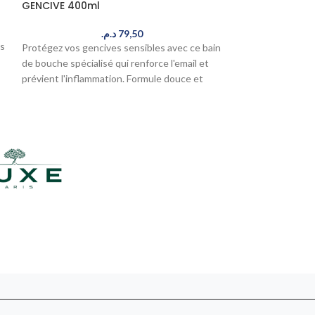
GENCIVE 400ml
75 ML
د.م.
79,50
ns
Protégez vos gencives sensibles avec ce bain
Protégez vos dent
de bouche spécialisé qui renforce l'email et
retrouvant leur b
prévient l'inflammation. Formule douce et
Elmex Sensitive B
t
efficace pour une bouche saine au quotidien.
efficace pour un s
Livré en 24-48h au Maroc.
douleur. Livré en