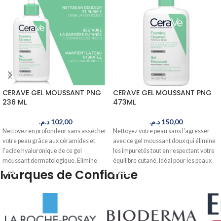
CERAVE GEL MOUSSANT PNG
CERAVE GEL MOUSSANT PNG
236 ML
473ML
د.م.
102,00
د.م.
150,00
Nettoyez en profondeur sans assécher
Nettoyez votre peau sans l'agresser
votre peau grâce aux céramides et
avec ce gel moussant doux qui élimine
l'acide hyaluronique de ce gel
les impuretés tout en respectant votre
moussant dermatologique. Élimine
équilibre cutané. Idéal pour les peaux
sébum et impuretés tout en préservant
normales à grasses, il purifie en
Marques de Confiance
votre barrière cutanée. Livré en 24-48h
profondeur. Livré en 24-48h au Maroc.
au Maroc.