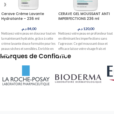
Cerave Crème Lavante
CERAVE GEL MOUSSANT ANTI
Hydratante – 236 ml
IMPERFECTIONS 236 ml
د.م.
84,00
د.م.
120,00
Nettoyez votre peau en douceur tout en
Nettoyez votre peau en profondeur tout
la maintenant hydratée, grâce à cette
en éliminant les imperfections sans
crème lavante douce formulée pour les
l'agresser. Ce gel moussant doux et
peaux sèches et sensibles. Enrichie en
efficace laisse votre visage frais et
céramides et acide hyaluronique, elle
purifié. Commandez maintenant, livré
Marques de Confiance
élimine les impuretés sans dessécher.
en 24-48h au Maroc.
Commandez maintenant, livré en 24-
48h au Maroc.