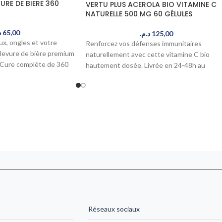
URE DE BIERE 360
VERTU PLUS ACEROLA BIO VITAMINE C
NATURELLE 500 MG 60 GÉLULES
.
65,00
د.م.
125,00
x, ongles et votre
Renforcez vos défenses immunitaires
e levure de bière premium
naturellement avec cette vitamine C bio
. Cure complète de 360
hautement dosée. Livrée en 24-48h au
énergie durable et une
Maroc.
ré en 24-48h au Maroc.
Réseaux sociaux