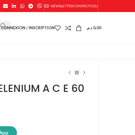
NEWSLETTER
CONTACT
CGU
CONNEXION / INSCRIPTION
د.م.
0,00
ELENIUM A C E 60
sApp