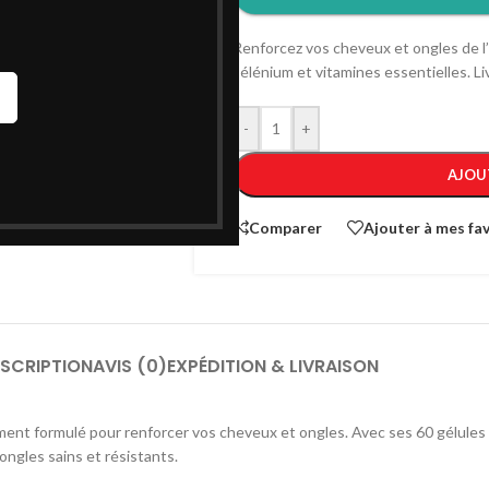
Renforcez vos cheveux et ongles de l
sélénium et vitamines essentielles. L
-
+
AJOU
Comparer
Ajouter à mes fav
SCRIPTION
AVIS (0)
EXPÉDITION & LIVRAISON
nt formulé pour renforcer vos cheveux et ongles. Avec ses 60 gélules e
ongles sains et résistants.