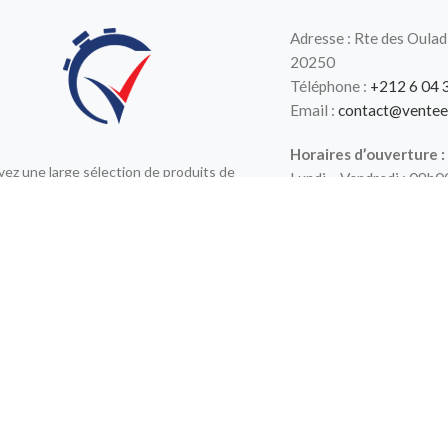
Adresse : Rte des Oulad
20250
Téléphone :
+212 6 04 
Email :
contact@ventee
Horaires d’ouverture :
ez une large sélection de produits de
Lundi – Vendredi : 09h
 visage, hygiène, compléments
Samedi : 09h00 – 13h0
aires, produits bébé, soins capillaires et
Dimanche : Fermé
 Tous nos produits sont authentiques et
e fournisseurs agréés. Profitez livraison
partout au Maroc.
X
2020 CREATED BY
- VENTE EXPRESS.
.
Nous utilisons des cookies pour améliorer votre expérience sur notr