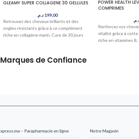
POWER HEALTH LEV
GLEAMY SUPER COLLAGENE 30 GELLULES
COMPRIMES
د.م.
199,00
د.م
Retrouvez des cheveux brillants et des
Renforcez vos cheveu
ongles résistants grâce à ce complément
vitalité grâce à cett
riche en collagène marin. Cure de 30 jours
riche en vitamines B
pour une transformation visible. Livré en 24-
comprimés pour une 
48h au Maroc.
beauté naturelle. Liv
Marques de Confiance
xpress.ma – Parapharmacie en ligne
Notre Magasin