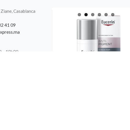
 Ziane, Casablanca
32 41 09
xpress.ma
00 – 19h00
0
e site Web. En naviguant sur ce site, vous acceptez notre utilisation de