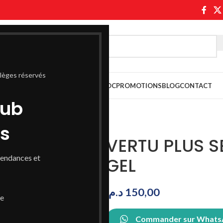
ilèges réservés
ASABLANCA
PARAPHARMACIE MAROC
PROMOTIONS
BLOG
CONTACT
lub
ss
VERTU PLUS S
tendances et
GEL
د.م.
150,00
de
Commander sur What