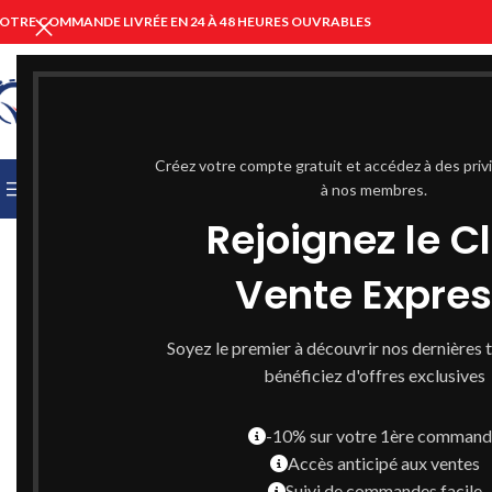
OTRE COMMANDE LIVRÉE EN 24 À 48 HEURES OUVRABLES
CHOISIR UNE CATÉGORIE
Créez votre compte gratuit et accédez à des priv
PARCOURIR LES CATÉGORIES
ACCUEIL
à nos membres.
PARAPHARMACIE C
Rejoignez le C
Vente Expre
Soyez le premier à découvrir nos dernières 
bénéficiez d'offres exclusives
-10% sur votre 1ère comman
Accès anticipé aux ventes
Suivi de commandes facile