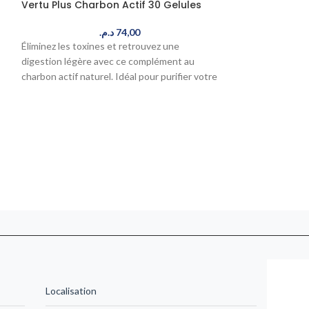
Vertu Plus Charbon Actif 30 Gelules
VERTU PLUS GEL
GELULES
د.م.
74,00
Éliminez les toxines et retrouvez une
Renforcez votre i
digestion légère avec ce complément au
complément à base
charbon actif naturel. Idéal pour purifier votre
pollen, riche en n
organisme au quotidien. Commandez
en 24-48h au Maro
maintenant, livré en 24-48h au Maroc.
quotidien.
Localisation