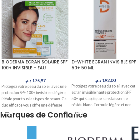
BIODERMA ECRAN SOLAIRE SPF
D-WHITE ECRAN INVISIBLE SPF
100+ INVISIBLE + EAU
50+ 50 ML
MICELAIRE SEBIUM H2O
د.م.
192,00
د.م.
175,97
Protégez votre peau du soleil avec cet
Protégez votre peau du soleil avec une
écran invisible haute protection SPF
protection SPF 100+ invisible et légère,
50+ qui s'applique sans laisser de
idéale pour tous les types de peaux. Ce
résidu blanc. Formule légère et non
duo efficace vous offre une défense
comédogène pour un usage quotidien.
maximale contre les UV + une eau
Marques de Confiance
Livré en 24-48h au Maroc.
micellaire apaisante. Livré en 24-48h
au Maroc.